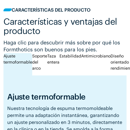
CARACTERÍSTICAS DEL PRODUCTO
Características y ventajas del
producto
Haga clic para descubrir más sobre por qué los
Formthotics son buenos para los pies.
Ajuste
Soporte
Taza
Estabilidad
Antimicrobiano
Diseño
termoformable
del
entera
orientado 
arco
rendimien
Ajuste termoformable
Nuestra tecnología de espuma termomoldeable
permite una adaptación instantánea, garantizando
un ajuste personalizado en 3 minutos, directamente
en la clínica o en la tienda. Se amolda a la forma