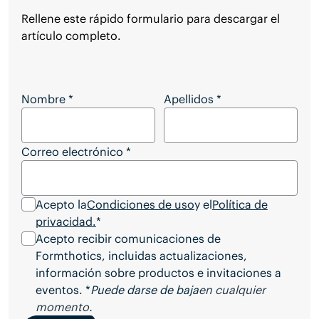
Rellene este rápido formulario para descargar el
artículo completo.
¿Desea descargar el artículo completo?
Nombre
*
Apellidos
*
Correo electrónico
*
Acepto la
Condiciones de uso
y el
Política de
privacidad.
*
Acepto recibir comunicaciones de
Formthotics, incluidas actualizaciones,
información sobre productos e invitaciones a
eventos. *
Puede darse de baja
en cualquier
momento.