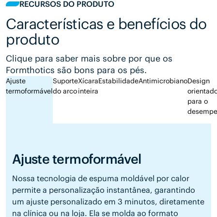
RECURSOS DO PRODUTO
Características e benefícios do
produto
Clique para saber mais sobre por que os
Formthotics são bons para os pés.
Ajuste
Suporte
Xícara
Estabilidade
Antimicrobiano
Design
termoformável
do arco
inteira
orientad
para o
desempe
Ajuste termoformável
Nossa tecnologia de espuma moldável por calor
permite a personalização instantânea, garantindo
um ajuste personalizado em 3 minutos, diretamente
na clínica ou na loja. Ela se molda ao formato