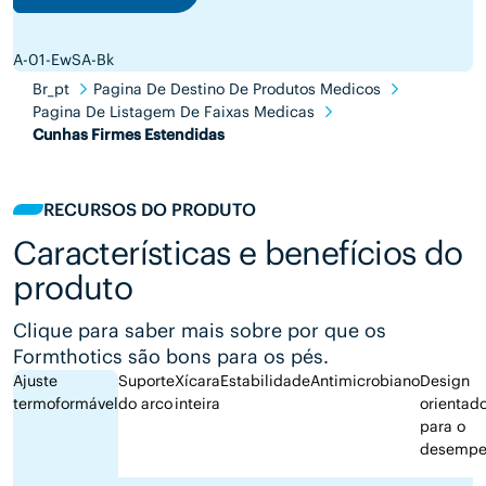
A-01-EwSA-Bk
Br_pt
Pagina De Destino De Produtos Medicos
Pagina De Listagem De Faixas Medicas
Cunhas Firmes Estendidas
RECURSOS DO PRODUTO
Características e benefícios do
produto
Clique para saber mais sobre por que os
Formthotics são bons para os pés.
Ajuste
Suporte
Xícara
Estabilidade
Antimicrobiano
Design
termoformável
do arco
inteira
orientad
para o
desempe