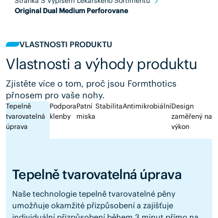
Stranka S Vypisem Lekarskeho Sortimentu
Original Dual Medium Perforovane
VLASTNOSTI PRODUKTU
Vlastnosti a výhody produktu
Zjistěte více o tom, proč jsou Formthotics
přnosem pro vaše nohy.
Tepelně
Podpora
Patní
Stabilita
Antimikrobiální
Design
tvarovatelná
klenby
miska
zaměřený na
úprava
výkon
Tepelně tvarovatelná úprava
Naše technologie tepelně tvarovatelné pěny
umožňuje okamžité přizpůsobení a zajišťuje
individuální přizpůsobení během 3 minut přímo na