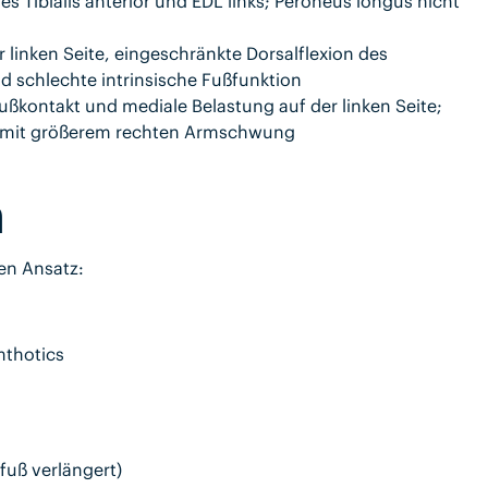
s Tibialis anterior und EDL links; Peroneus longus nicht
er linken Seite, eingeschränkte Dorsalflexion des
d schlechte intrinsische Fußfunktion
Fußkontakt und mediale Belastung auf der linken Seite;
 mit größerem rechten Armschwung
n
en Ansatz:
mthotics
fuß verlängert)