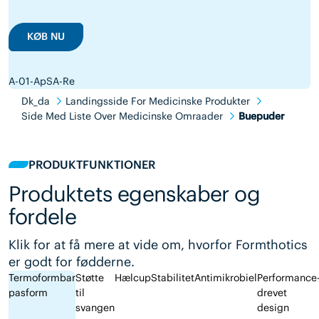
KØB NU
A-01-ApSA-Re
Dk_da
Landingsside For Medicinske Produkter
Side Med Liste Over Medicinske Omraader
Buepuder
PRODUKTFUNKTIONER
Produktets egenskaber og
fordele
Klik for at få mere at vide om, hvorfor Formthotics
er godt for fødderne.
Termoformbar
Støtte
Hælcup
Stabilitet
Antimikrobiel
Performance
pasform
til
drevet
svangen
design