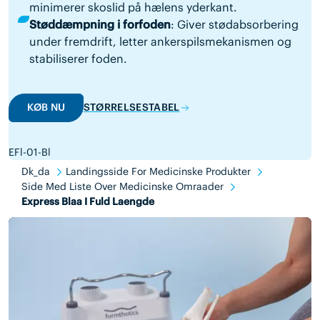
minimerer skoslid på hælens yderkant.
Støddæmpning i forfoden
: Giver stødabsorbering
under fremdrift, letter ankerspilsmekanismen og
stabiliserer foden.
KØB NU
STØRRELSESTABEL
EFl-01-Bl
Dk_da
Landingsside For Medicinske Produkter
Side Med Liste Over Medicinske Omraader
Express Blaa I Fuld Laengde