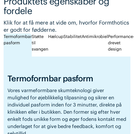
Produktets egenskaber og
fordele
Klik for at få mere at vide om, hvorfor Formthotics
er godt for fødderne.
Termoformbar
Støtte
Hælcup
Stabilitet
Antimikrobiel
Performance
pasform
til
drevet
svangen
design
Termoformbar pasform
Vores varmeformbare skumteknologi giver
mulighed for øjeblikkelig tilpasning og sikrer en
individuel pasform inden for 3 minutter, direkte på
klinikken eller i butikken. Den former sig efter hver
enkelt fods unikke form og øger fodens kontakt med
underlaget for at give bedre feedback, komfort og
selvtillid.