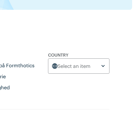
COUNTRY
 på Formthotics
Select an item
rie
ghed