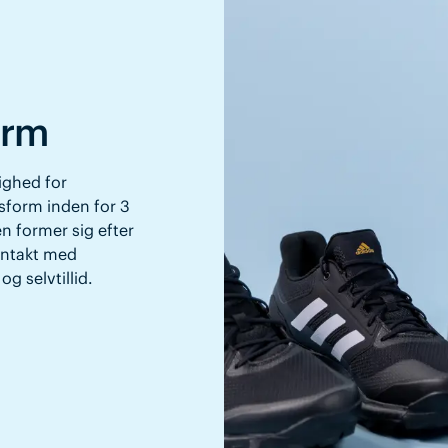
orm
ighed for
asform inden for 3
en former sig efter
ontakt med
g selvtillid.