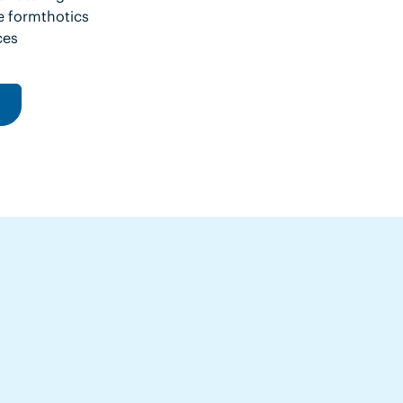
e formthotics
ces