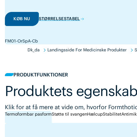
KØB NU
STØRRELSESTABEL
FM01-OrSpA-Cb
Dk_da
Landingsside For Medicinske Produkter
S
PRODUKTFUNKTIONER
Produktets egenskab
Klik for at få mere at vide om, hvorfor Formthoti
Termoformbar pasform
Støtte til svangen
Hælcup
Stabilitet
Antimik