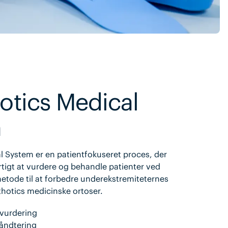
otics Medical
m
 System er en patientfokuseret proces, der
tigt at vurdere og behandle patienter ved
 metode til at forbedre underekstremiteternes
hotics medicinske ortoser.
tvurdering
håndtering