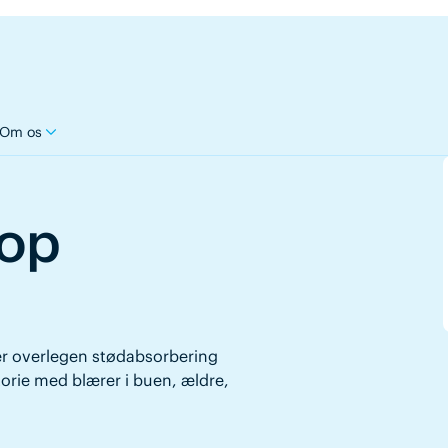
Om os
top
er overlegen stødabsorbering
storie med blærer i buen, ældre,