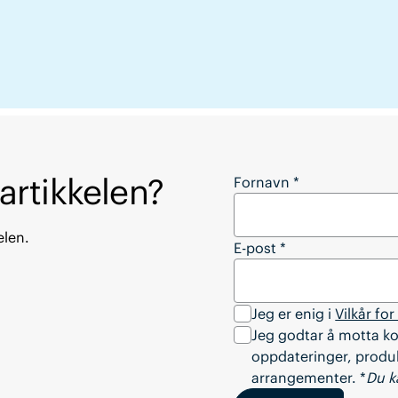
 artikkelen?
Vil du laste ned hele
Fornavn
*
elen.
E-post
*
Jeg er enig i
Vilkår for
Jeg godtar å motta k
oppdateringer, produk
arrangementer. *
Du k