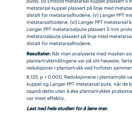
pute), (ii) Emsold metatarsal kuppel plassert 5
metatarsal kuppel plassert på linje med metata
distalt for metatarsalhodene, (v) Langer PPT me
metatarsalhodene, (vi) Langer PPT metatarsal k
Langer PPT metatarsalpute plassert 5 mm proks
metatarsalpute plassert på linje med metatarsa
distalt for metatarsalhodene.
Resultater:
Når man analyserte med masken som 
plantartrykkmålingene var på sitt høyeste, førte
reduksjoner i plantartrykk ved forfoten sammen
8.125, p < 0.001). Reduksjonene i plantartrykk 
kuppel og Langer PPT metatarsal pute, når de bl
oppnå dette uten å øke plantartrykket proksima
var mest effektiv.
Last ned hele studien for å lære mer.