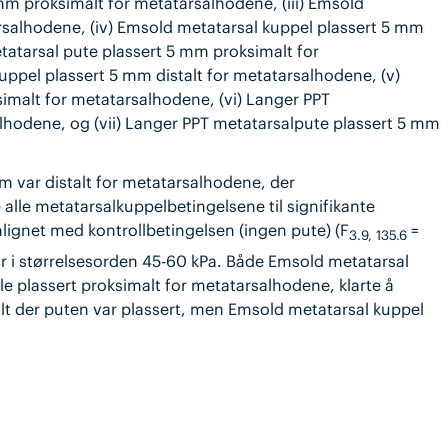
 mm proksimalt for metatarsalhodene, (iii) Emsold
rsalhodene, (iv) Emsold metatarsal kuppel plassert 5 mm
tatarsal pute plassert 5 mm proksimalt for
uppel plassert 5 mm distalt for metatarsalhodene, (v)
imalt for metatarsalhodene, (vi) Langer PPT
lhodene, og (vii) Langer PPT metatarsalpute plassert 5 mm
var distalt for metatarsalhodene, der
 alle metatarsalkuppelbetingelsene til signifikante
lignet med kontrollbetingelsen (ingen pute) (F
=
3.9, 135.6
var i størrelsesorden 45-60 kPa. Både Emsold metatarsal
e plassert proksimalt for metatarsalhodene, klarte å
lt der puten var plassert, men Emsold metatarsal kuppel