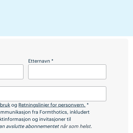
 artikkelen?
Etternavn
*
 bruk
og
Retningslinjer for personvern.
*
ommunikasjon fra Formthotics, inkludert
tinformasjon og invitasjoner til
an avslutte abonnementet
når som helst.