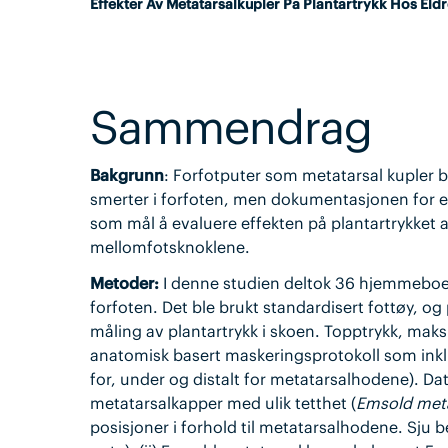
Effekter Av Metatarsalkupler Pa Plantartrykk Hos El
Sammendrag
Bakgrunn
: Forfotputer som metatarsal kupler br
smerter i forfoten, men dokumentasjonen for e
som mål å evaluere effekten på plantartrykket av
mellomfotsknoklene.
Metoder:
I denne studien deltok 36 hjemmeboend
forfoten. Det ble brukt standardisert fottøy, og
måling av plantartrykk i skoen. Topptrykk, maks
anatomisk basert maskeringsprotokoll som inkl
for, under og distalt for metatarsalhodene). Data
metatarsalkapper med ulik tetthet (
Emsold meta
posisjoner i forhold til metatarsalhodene. Sju be