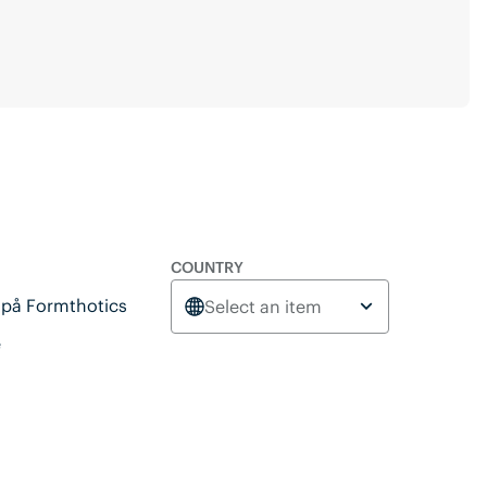
COUNTRY
n på Formthotics
Select an item
e