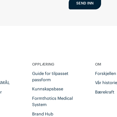
SEND INN
OPPLÆRING
OM
Guide for tilpasset
Forskjelle
passform
SMÅL
Vår histori
Kunnskapsbase
er
Bærekraft
Formthotics Medical
System
Brand Hub