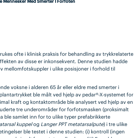
dre Mennesker Med Smerter I Forfoten
ukes ofte i klinisk praksis for behandling av trykkrelaterte
ffekten av disse er inkonsekvent. Denne studien hadde
 mellomfotskuppler i ulike posisjoner i forhold til
e voksne i alderen 65 år eller eldre med smerter i
 plantartrykket ble målt ved hjelp av pedar®-X-systemet for
imal kraft og kontaktområde ble analysert ved hjelp av en
uderte tre underområder for forfotsmasken (proksimalt
 ble samlet inn for to ulike typer prefabrikkerte
tarsal kuppel
og
Langer PPT metatarsalpute
) i tre ulike
tingelser ble testet i denne studien: (i) kontroll (ingen