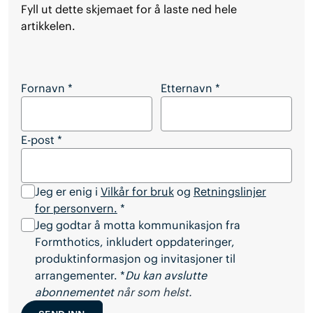
Fyll ut dette skjemaet for å laste ned hele
artikkelen.
Vil du laste ned hele artikkelen?
Fornavn
*
Etternavn
*
E-post
*
Jeg er enig i
Vilkår for bruk
og
Retningslinjer
for personvern.
*
Jeg godtar å motta kommunikasjon fra
Formthotics, inkludert oppdateringer,
produktinformasjon og invitasjoner til
arrangementer. *
Du kan avslutte
abonnementet
når som helst.