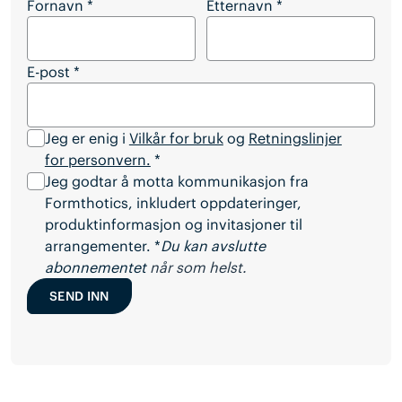
Vil du laste ned hele artikkelen?
Fornavn
*
Etternavn
*
E-post
*
Jeg er enig i
Vilkår for bruk
og
Retningslinjer
for personvern.
*
Jeg godtar å motta kommunikasjon fra
Formthotics, inkludert oppdateringer,
produktinformasjon og invitasjoner til
arrangementer. *
Du kan avslutte
abonnementet
når som helst.
SEND INN