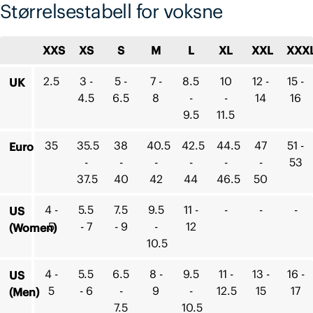
Størrelsestabell for voksne
XXS
XS
S
M
L
XL
XXL
XXX
2.5
3 -
5 -
7 -
8.5
10
12 -
15 -
UK
4.5
6.5
8
-
-
14
16
9.5
11.5
35
35.5
38
40.5
42.5
44.5
47
51 -
Euro
-
-
-
-
-
-
53
37.5
40
42
44
46.5
50
4 -
5.5
7.5
9.5
11 -
-
-
-
US
5
- 7
- 9
-
12
(Women)
10.5
4 -
5.5
6.5
8 -
9.5
11 -
13 -
16 -
US
5
- 6
-
9
-
12.5
15
17
(Men)
7.5
10.5