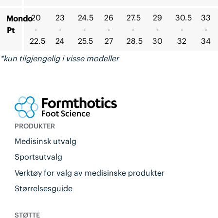
20
23
24.5
26
27.5
29
30.5
33
Mondo
-
-
-
-
-
-
-
-
Pt
22.5
24
25.5
27
28.5
30
32
34
*kun tilgjengelig i visse modeller
PRODUKTER
Medisinsk utvalg
Sportsutvalg
Verktøy for valg av medisinske produkter
Størrelsesguide
STØTTE