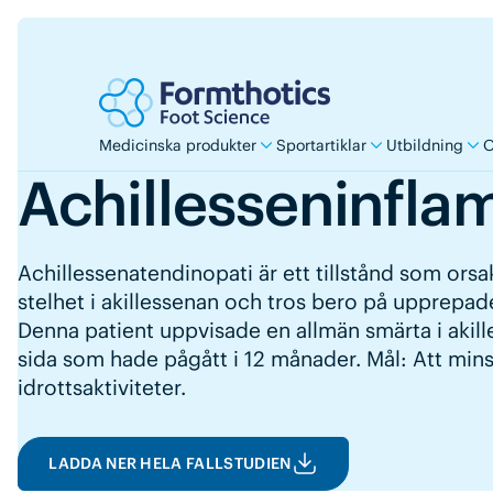
Medicinska produkter
Sportartiklar
Utbildning
O
Achillesseninfla
Achillessenatendinopati är ett tillstånd som orsa
stelhet i akillessenan och tros bero på upprepa
Denna patient uppvisade en allmän smärta i akill
sida som hade pågått i 12 månader. Mål: Att min
idrottsaktiviteter.
LADDA NER HELA FALLSTUDIEN