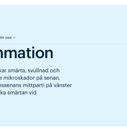
m oss
mmation
kar smärta, svullnad och
de mikroskador på senan.
essenans mittparti på vänster
ska smärtan vid