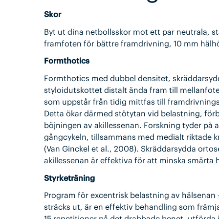
Skor
Byt ut dina netbollsskor mot ett par neutrala, 
framfoten för bättre framdrivning, 10 mm hälh
Formthotics
Formthotics med dubbel densitet, skräddarsydda
styloidutskottet distalt ända fram till mellanfot
som uppstår från tidig mittfas till framdrivnin
Detta ökar därmed stötytan vid belastning, för
böjningen av akillessenan. Forskning tyder på at
gångcykeln, tillsammans med medialt riktade kraf
(Van Ginckel et al., 2008). Skräddarsydda orto
akillessenan är effektiva för att minska smärta
Styrketräning
Program för excentrisk belastning av hälsenan –
sträcks ut, är en effektiv behandling som främ
15 repetitioner på det drabbade benet, utförda i