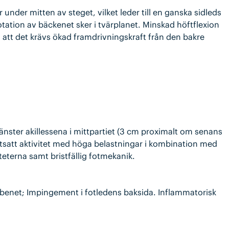
under mitten av steget, vilket leder till en ganska sidleds
ation av bäckenet sker i tvärplanet. Minskad höftflexion
l att det krävs ökad framdrivningskraft från den bakre
vänster akillessena i mittpartiet (3 cm proximalt om senans
fortsatt aktivitet med höga belastningar i kombination med
iteterna samt bristfällig fotmekanik.
älbenet; Impingement i fotledens baksida. Inflammatorisk