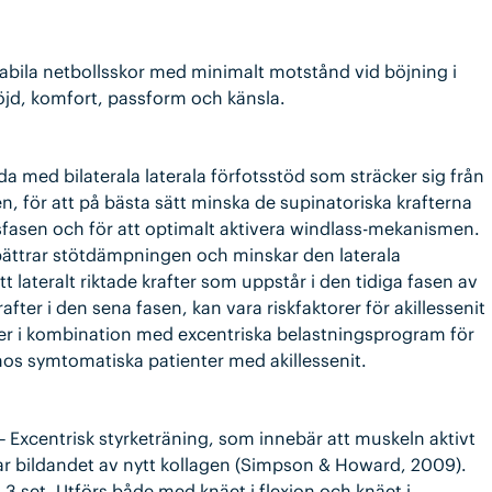
stabila netbollsskor med minimalt motstånd vid böjning i
öjd, komfort, passform och känsla.
 med bilaterala laterala förfotsstöd som sträcker sig från
en, för att på bästa sätt minska de supinatoriska krafterna
gsfasen och för att optimalt aktivera windlass-mekanismen.
bättrar stötdämpningen och minskar den laterala
t lateralt riktade krafter som uppstår i den tidiga fasen av
ter i den sena fasen, kan vara riskfaktorer för akillessenit
ser i kombination med excentriska belastningsprogram för
 hos symtomatiska patienter med akillessenit.
 Excentrisk styrketräning, som innebär att muskeln aktivt
jar bildandet av nytt kollagen (Simpson & Howard, 2009).
 3 set. Utförs både med knäet i flexion och knäet i