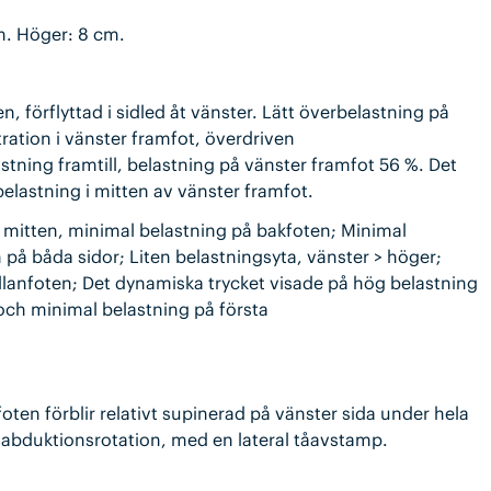
m. Höger: 8 cm.
, förflyttad i sidled åt vänster. Lätt överbelastning på
ration i vänster framfot, överdriven
tning framtill, belastning på vänster framfot 56 %. Det
elastning i mitten av vänster framfot.
 mitten, minimal belastning på bakfoten; Minimal
på båda sidor; Liten belastningsyta, vänster > höger;
llanfoten; Det dynamiska trycket visade på hög belastning
och minimal belastning på första
foten förblir relativt supinerad på vänster sida under hela
 abduktionsrotation, med en lateral tåavstamp.