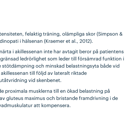
ntensiteten, felaktig träning, olämpliga skor (Simpson &
inopati i hälsenan (Kraemer et al., 2012).
ärta i akillessenan inte har avtagit beror på patientens
ränsad ledrörlighet som leder till försämrad funktion i
de stötdämpning och minskad belastningsyta både vid
llessenan till följd av lateralt riktade
utåtvridning vid skenbenet.
e proximala musklerna till en ökad belastning på
g av gluteus maximus och bristande framdrivning i de
e vadmuskulatur att kompensera.