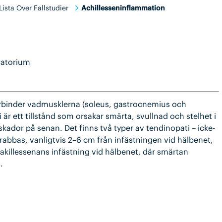
Lista Over Fallstudier
Achillesseninflammation
ratorium
örbinder vadmusklerna (soleus, gastrocnemius och
är ett tillstånd som orsakar smärta, svullnad och stelhet i
ador på senan. Det finns två typer av tendinopati – icke-
drabbas, vanligtvis 2–6 cm från infästningen vid hälbenet,
akillessenans infästning vid hälbenet, där smärtan
.