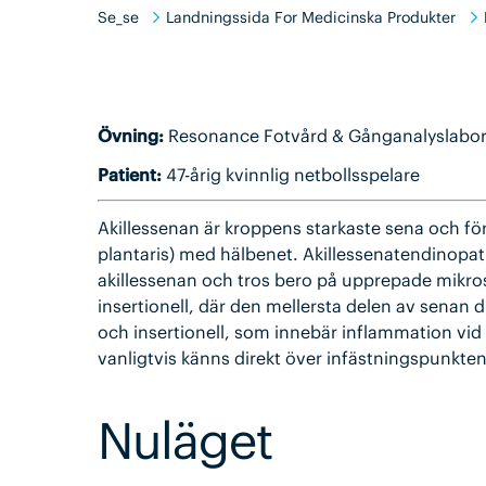
Se_se
Landningssida For Medicinska Produkter
Övning:
Resonance Fotvård & Gånganalyslabo
Patient:
47-årig kvinnlig netbollsspelare
Akillessenan är kroppens starkaste sena och f
plantaris) med hälbenet. Akillessenatendinopati 
akillessenan och tros bero på upprepade mikrosk
insertionell, där den mellersta delen av senan 
och insertionell, som innebär inflammation vid 
vanligtvis känns direkt över infästningspunkten
Nuläget