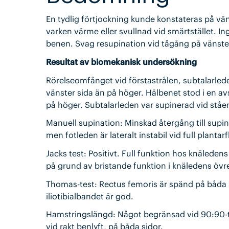
En tydlig förtjockning kunde konstateras på vän
varken värme eller svullnad vid smärtstället. I
benen. Svag resupination vid tågång på vänste
Resultat av biomekanisk undersökning
Rörelseomfånget vid förstastrålen, subtalarled
vänster sida än på höger. Hälbenet stod i en av
på höger. Subtalarleden var supinerad vid ståe
Manuell supination: Minskad återgång till supi
men fotleden är lateralt instabil vid full plantarf
Jacks test: Positivt. Full funktion hos knäleden
på grund av bristande funktion i knäledens övre
Thomas-test: Rectus femoris är spänd på båda si
iliotibialbandet är god.
Hamstringslängd: Något begränsad vid 90:90-t
vid rakt benlyft, på båda sidor.