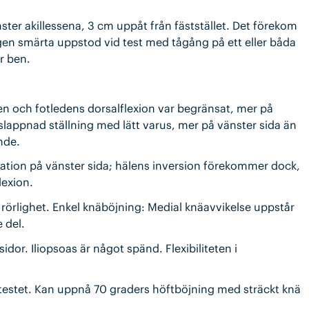
ster akillessena, 3 cm uppåt från fäststället. Det förekom
ngen smärta uppstod vid test med tågång på ett eller båda
r ben.
en och fotledens dorsalflexion var begränsat, mer på
slappnad ställning med lätt varus, mer på vänster sida än
nde.
nation på vänster sida; hälens inversion förekommer dock,
lexion.
s rörlighet. Enkel knäböjning: Medial knäavvikelse uppstår
 del.
dor. Iliopsoas är något spänd. Flexibiliteten i
estet. Kan uppnå 70 graders höftböjning med sträckt knä