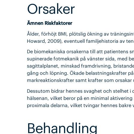
Orsaker
Ämnen Riskfaktorer
Ålder, förhöjt BMI, plötslig ökning av träningsi
Howard, 2009), eventuell familjehistoria av tend
De biomekaniska orsakerna till att patientens sm
supinerade fotmekanik på vänster sida, med beg
sagittalplanet, minskad framdrivning, bristan
gång och löpning. Ökade belastningskrafter på aki
markreaktionskrafter samt krafter som orsakar 
Dessutom bidrar hennes svaghet och stelhet i d
hälsenan, vilket beror på en minimal aktiverin
proximala delarna, vilket tvingar hennes bakr
Behandling