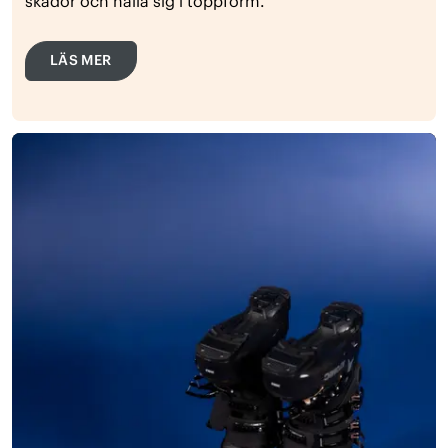
skador och hålla sig i toppform.
LÄS MER