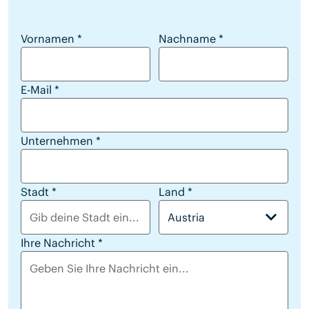
reseller lead form
Vornamen
*
Nachname
*
E-Mail
*
Unternehmen
*
Stadt
*
Land
*
Austria
Ihre Nachricht
*