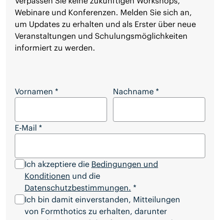
Verpassen Sie keine zukünftigen Workshops,
Webinare und Konferenzen. Melden Sie sich an,
um Updates zu erhalten und als Erster über neue
Veranstaltungen und Schulungsmöglichkeiten
informiert zu werden.
Bleiben Sie auf dem Laufenden über zukünftige 
Vornamen
*
Nachname
*
E-Mail
*
Ich akzeptiere die
Bedingungen und
Konditionen
und die
Datenschutzbestimmungen.
*
Ich bin damit einverstanden, Mitteilungen
von Formthotics zu erhalten, darunter