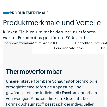
PRODUKTMERKMALE
Produktmerkmale und Vorteile
Klicken Sie hier, um mehr darüber zu erfahren,
warum Formthotics gut für die Füße sind.
Thermoverformbar
Antimikrobiell
3D
Ganze
Stabilität
Leis
Fersenschale
Tasse
Desi
Thermoverformbar
Unsere hitzeverformbare Schaumstofftechnologie
ermöglicht eine sofortige Anpassung und
gewährleistet eine individuelle Passform innerhalb
von wenigen Minuten, direkt im Geschäft. Der
Formax Schaumstoff passt sich der individuellen