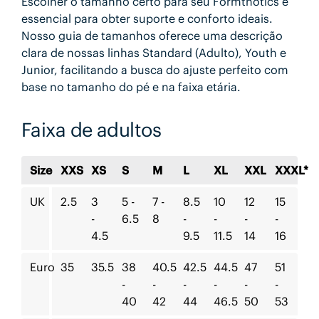
Escolher o tamanho certo para seu Formthotics é
essencial para obter suporte e conforto ideais.
Nosso guia de tamanhos oferece uma descrição
clara de nossas linhas Standard (Adulto), Youth e
Junior, facilitando a busca do ajuste perfeito com
base no tamanho do pé e na faixa etária.
Faixa de adultos
Size
XXS
XS
S
M
L
XL
XXL
XXXL*
UK
2.5
3
5 -
7 -
8.5
10
12
15
-
6.5
8
-
-
-
-
4.5
9.5
11.5
14
16
Euro
35
35.5
38
40.5
42.5
44.5
47
51
-
-
-
-
-
-
40
42
44
46.5
50
53