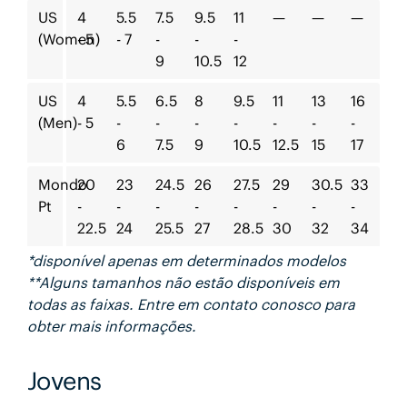
US
4
5.5
7.5
9.5
11
—
—
—
(Women)
- 5
- 7
-
-
-
9
10.5
12
US
4
5.5
6.5
8
9.5
11
13
16
(Men)
- 5
-
-
-
-
-
-
-
6
7.5
9
10.5
12.5
15
17
Mondo
20
23
24.5
26
27.5
29
30.5
33
Pt
-
-
-
-
-
-
-
-
22.5
24
25.5
27
28.5
30
32
34
*disponível apenas em determinados modelos
**Alguns tamanhos não estão disponíveis em
todas as faixas. Entre em contato conosco para
obter mais informações.
Jovens