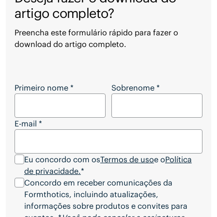
artigo completo?
Preencha este formulário rápido para fazer o
download do artigo completo.
Deseja fazer o download do artigo completo?
Primeiro nome
*
Sobrenome
*
E-mail
*
Eu concordo com os
Termos de uso
e o
Política
de privacidade.
*
Concordo em receber comunicações da
Formthotics, incluindo atualizações,
informações sobre produtos e convites para