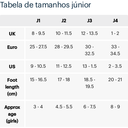
Tabela de tamanhos júnior
J1
J2
J3
J4
8 - 9.5
10 - 11.5
12 - 13.5
1 - 2
UK
25 - 27.5
28 - 29.5
30 -
33 -
Euro
32.5
34.5
9 - 10.5
11 - 12.5
13 - 1.5
2 - 3.5
US
15 - 16.5
17 - 18
18.5 -
20 - 21
Foot
19.5
length
(cm)
3 - 4
4.5 - 5.5
6 - 7.5
8 - 9
Approx
age
(girls)