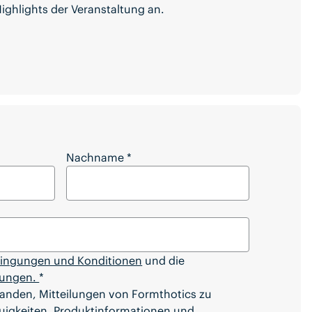
Highlights der Veranstaltung an.
 Laufenden über zukünftige Veranstaltungen
Nachname
*
ingungen und Konditionen
und die
mungen.
*
tanden, Mitteilungen von Formthotics zu
euigkeiten, Produktinformationen und