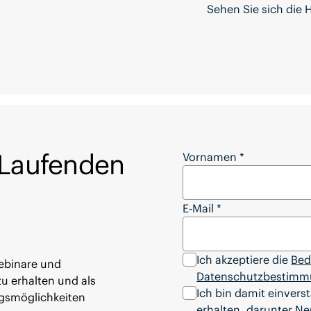
Sehen Sie sich die 
 Laufenden
Bleiben Sie auf dem
Vornamen
*
E-Mail
*
Ich akzeptiere die
Bed
ebinare und
Datenschutzbestim
u erhalten und als
Ich bin damit einvers
ngsmöglichkeiten
erhalten, darunter N