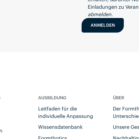
Einladungen zu Veran
abmelden.
ANMELDEN
G
AUSBILDUNG
ÜBER
Leitfaden für die
Der Formth
individuelle Anpassung
Unterschie
Wissensdatenbank
Unsere Ge
en
Formthotics
Nachhaltig