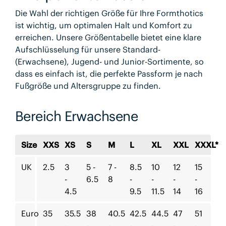
Die Wahl der richtigen Größe für Ihre Formthotics
ist wichtig, um optimalen Halt und Komfort zu
erreichen. Unsere Größentabelle bietet eine klare
Aufschlüsselung für unsere Standard-
(Erwachsene), Jugend- und Junior-Sortimente, so
dass es einfach ist, die perfekte Passform je nach
Fußgröße und Altersgruppe zu finden.
Bereich Erwachsene
Size
XXS
XS
S
M
L
XL
XXL
XXXL*
UK
2.5
3
5 -
7 -
8.5
10
12
15
-
6.5
8
-
-
-
-
4.5
9.5
11.5
14
16
Euro
35
35.5
38
40.5
42.5
44.5
47
51
-
-
-
-
-
-
-