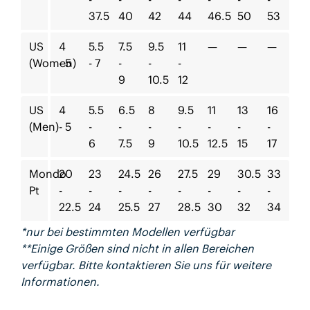
37.5
40
42
44
46.5
50
53
US
4
5.5
7.5
9.5
11
—
—
—
(Women)
- 5
- 7
-
-
-
9
10.5
12
US
4
5.5
6.5
8
9.5
11
13
16
(Men)
- 5
-
-
-
-
-
-
-
6
7.5
9
10.5
12.5
15
17
Mondo
20
23
24.5
26
27.5
29
30.5
33
Pt
-
-
-
-
-
-
-
-
22.5
24
25.5
27
28.5
30
32
34
*nur bei bestimmten Modellen verfügbar
**Einige Größen sind nicht in allen Bereichen
verfügbar. Bitte kontaktieren Sie uns für weitere
Informationen.