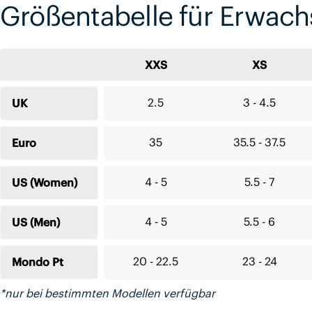
Größentabelle für Erwac
XXS
XS
2.5
3 - 4.5
UK
35
35.5 - 37.5
Euro
4 - 5
5.5 - 7
US (Women)
4 - 5
5.5 - 6
US (Men)
20 - 22.5
23 - 24
Mondo Pt
*nur bei bestimmten Modellen verfügbar