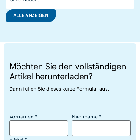
ALLE ANZEIGEN
Möchten Sie den vollständigen
Artikel herunterladen?
Dann füllen Sie dieses kurze Formular aus.
Möchten Sie den vollständigen Artikel herunterl
Vornamen
*
Nachname
*
E-Mail
*