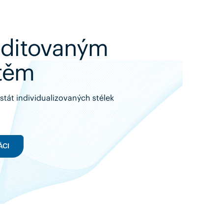
reditovaným
těm
tát individualizovaných stélek
ÁCI