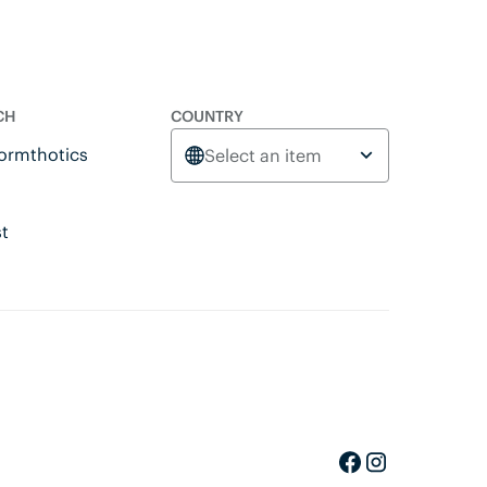
CH
COUNTRY
Formthotics
Select an item
st