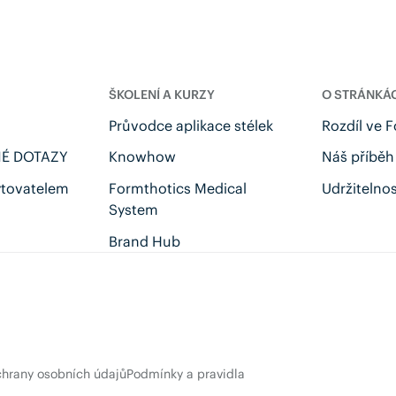
ŠKOLENÍ A KURZY
O STRÁNKÁ
Průvodce aplikace stélek
Rozdíl ve 
É DOTAZY
Knowhow
Náš příběh
ytovatelem
Formthotics Medical
Udržitelno
System
s
Brand Hub
hrany osobních údajů
Podmínky a pravidla