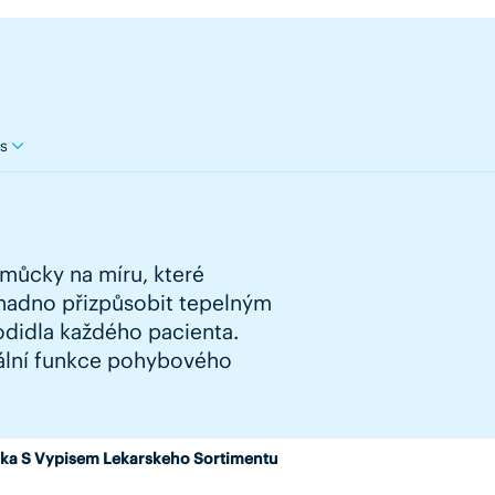
s
omůcky na míru, které
 snadno přizpůsobit tepelným
odidla každého pacienta.
ální funkce pohybového
ka S Vypisem Lekarskeho Sortimentu