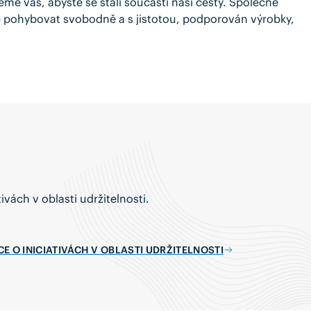
me vás, abyste se stali součástí naší cesty. Společně
e pohybovat svobodně a s jistotou, podporován výrobky,
ativách v oblasti udržitelnosti.
ÍCE O INICIATIVÁCH V OBLASTI UDRŽITELNOSTI