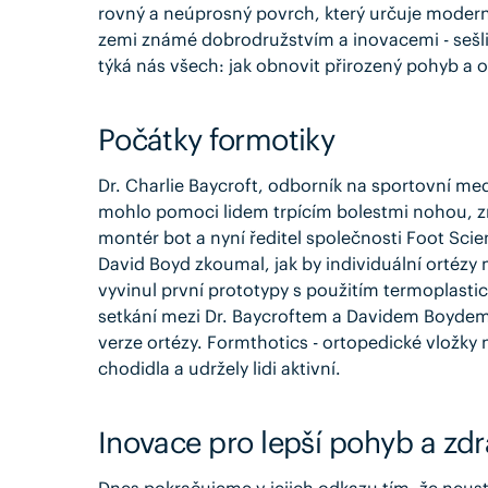
rovný a neúprosný povrch, který určuje moderní 
zemi známé dobrodružstvím a inovacemi - sešli 
týká nás všech: jak obnovit přirozený pohyb a o
Počátky formotiky
Dr. Charlie Baycroft, odborník na sportovní me
mohlo pomoci lidem trpícím bolestmi nohou, zr
montér bot a nyní ředitel společnosti Foot Sci
David Boyd zkoumal, jak by individuální ortézy
vyvinul první prototypy s použitím termoplasti
setkání mezi Dr. Baycroftem a Davidem Boydem 
verze ortézy.
Formthotics - ortopedické vložky 
chodidla a udržely lidi aktivní.
Inovace pro lepší pohyb a zdr
Dnes pokračujeme v jejich odkazu tím, že neu