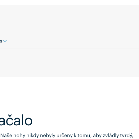
s
ačalo
aše nohy nikdy nebyly určeny k tomu, aby zvládly tvrdý,