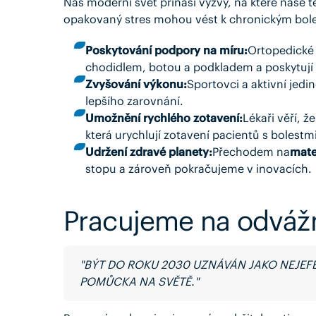
Náš moderní svět přináší výzvy, na které naše 
opakovaný stres mohou vést k chronickým bole
Poskytování podpory na míru:
Ortopedické 
chodidlem, botou a podkladem a poskytují i
Zvyšování výkonu:
Sportovci a aktivní jedi
lepšího zarovnání.
Umožnění rychlého zotavení:
Lékaři věří, 
která urychlují zotavení pacientů s bolest
Udržení zdravé planety:
Přechodem na
mate
stopu a zároveň pokračujeme v inovacích.
Pracujeme na odvážn
"BÝT DO ROKU 2030 UZNÁVÁN JAKO NEJEFE
POMŮCKA NA SVĚTĚ."