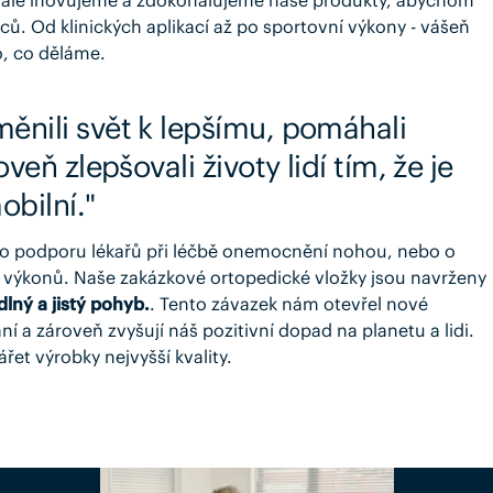
ců. Od klinických aplikací až po sportovní výkony - vášeň
o, co děláme.
ěnili svět k lepšímu, pomáhali
veň zlepšovali životy lidí tím, že je
obilní."
de o podporu lékařů při léčbě onemocnění nohou, nebo o
výkonů. Naše zakázkové ortopedické vložky jsou navrženy
lný a jistý pohyb.
. Tento závazek nám otevřel nové
ní a zároveň zvyšují náš pozitivní dopad na planetu a lidi.
et výrobky nejvyšší kvality.