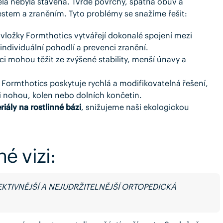
těla nebyla stavěná. Tvrdé povrchy, špatná obuv a
stem a zraněním. Tyto problémy se snažíme řešit:
vložky Formthotics vytvářejí dokonalé spojení mezi
ndividuální pohodlí a prevenci zranění.
nci mohou těžit ze zvýšené stability, menší únavy a
že Formthotics poskytuje rychlá a modifikovatelná řešení,
mi nohou, kolen nebo dolních končetin.
riály na rostlinné bázi
, snižujeme naši ekologickou
é vizi:
KTIVNĚJŠÍ A NEJUDRŽITELNĚJŠÍ ORTOPEDICKÁ