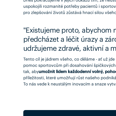
uspokojili rozmanité potřeby pacientů i sportov
pro zlepšování životů zůstává hnací silou všeh
"Existujeme proto, abychom m
předcházet a léčit úrazy a záro
udržujeme zdravé, aktivní a m
Tento cíl je jádrem všeho, co děláme - ať už j
pomoc sportovcům při dosahování špičkových 
tak, aby
umožnit lidem každodenní volný, pohod
příležitosti, které umožňují růst našeho podniká
To nás vede k neustálým inovacím a snaze vytvář