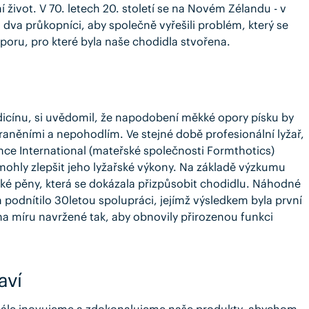
život. V 70. letech 20. století se na Novém Zélandu - v
dva průkopníci, aby společně vyřešili problém, který se
poru, pro které byla naše chodidla stvořena.
dicínu, si uvědomil, že napodobení měkké opory písku by
aněními a nepohodlím. Ve stejné době profesionální lyžař,
ence International (mateřské společnosti Formthotics)
 mohly zlepšit jeho lyžařské výkony. Na základě výzkumu
cké pěny, která se dokázala přizpůsobit chodidlu. Náhodné
podnítilo 30letou spolupráci, jejímž výsledkem byla první
na míru navržené tak, aby obnovily přirozenou funkci
aví
stále inovujeme a zdokonalujeme naše produkty, abychom