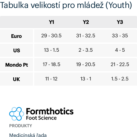
Tabulka velikostí pro mládež (Youth)
Y1
Y2
Y3
29 - 30.5
31 - 32.5
33 - 35
Euro
13 - 1.5
2 - 3.5
4 - 5
US
17 - 18.5
19 - 20.5
21 - 22.5
Mondo Pt
11 - 12
13 - 1
1.5 - 2.5
UK
PRODUKTY
Medicínská řada