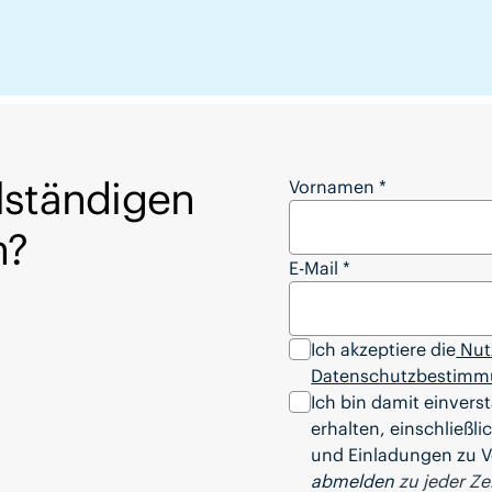
lständigen
Möchten Sie den vol
Vornamen
*
n?
E-Mail
*
Ich akzeptiere die
Nut
Datenschutzbestimm
Ich bin damit einvers
erhalten, einschließl
und Einladungen zu V
abmelden
zu jeder Zei