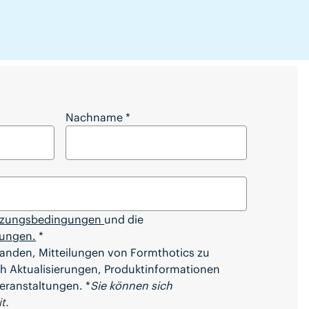
lständigen Artikel herunterladen?
Nachname
*
zungsbedingungen
und die
ungen.
*
tanden, Mitteilungen von Formthotics zu
ich Aktualisierungen, Produktinformationen
eranstaltungen. *
Sie können sich
t.