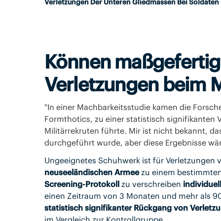
Verletzungen Der Unteren Gliedmassen Bei Soldaten 
Können maßgefertig
Verletzungen beim M
"In einer Machbarkeitsstudie kamen die Forsche
Formthotics, zu einer statistisch signifikanten
Militärrekruten führte. Mir ist nicht bekannt, d
durchgeführt wurde, aber diese Ergebnisse wären
Ungeeignetes Schuhwerk ist für Verletzungen ve
neuseeländischen Armee
zu einem bestimmten 
Screening-Protokoll
zu verschreiben
individuel
einen Zeitraum von 3 Monaten und mehr als 9
statistisch signifikanter Rückgang von Verlet
im Vergleich zur Kontrollgruppe.