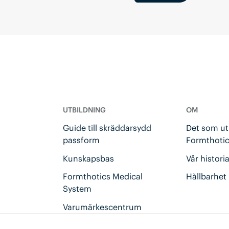
UTBILDNING
OM
u
Guide till skräddarsydd
Det som u
passform
Formthoti
Kunskapsbas
Vår histori
Formthotics Medical
Hållbarhet
System
Varumärkescentrum