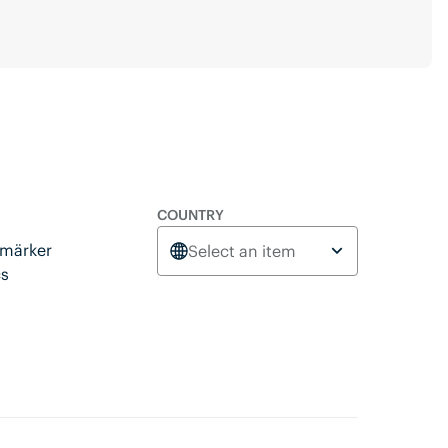
COUNTRY
tmärker
Select an item
cs
a