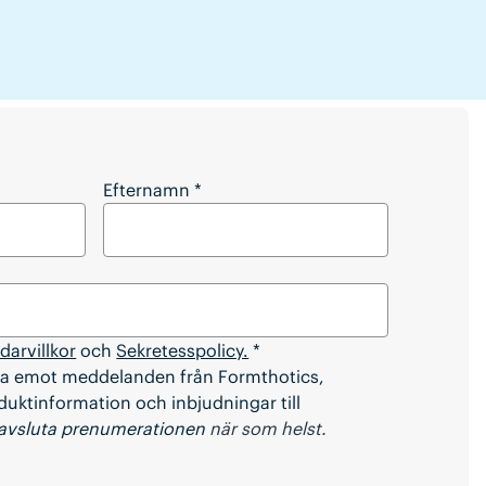
 artikeln?
Efternamn
*
arvillkor
och
Sekretesspolicy.
*
t ta emot meddelanden från Formthotics,
oduktinformation och inbjudningar till
avsluta prenumerationen
när som helst.