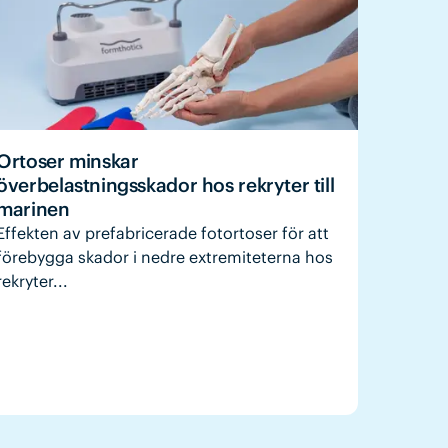
Ortoser minskar
överbelastningsskador hos rekryter till
marinen
Effekten av prefabricerade fotortoser för att
förebygga skador i nedre extremiteterna hos
rekryter...