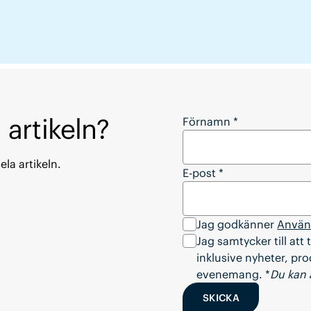
 artikeln?
Vill du ladda ner hela
Förnamn
*
ela artikeln.
E-post
*
Jag godkänner
Använd
Jag samtycker till at
inklusive nyheter, pr
evenemang. *
Du kan 
SKICKA