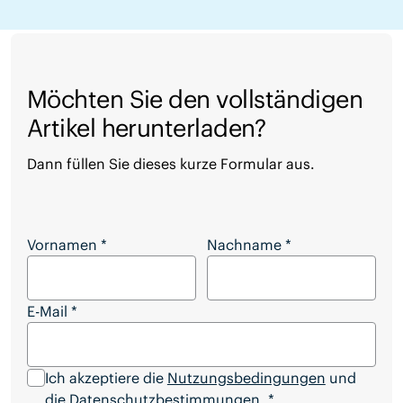
Möchten Sie den vollständigen
Artikel herunterladen?
Dann füllen Sie dieses kurze Formular aus.
Möchten Sie den vollständigen Artikel herunterl
Vornamen
*
Nachname
*
E-Mail
*
Ich akzeptiere die
Nutzungsbedingungen
und
die
Datenschutzbestimmungen.
*