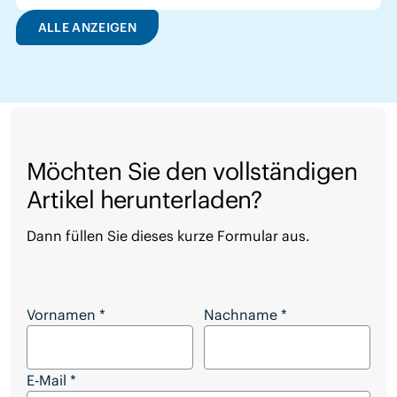
ALLE ANZEIGEN
Möchten Sie den vollständigen
Artikel herunterladen?
Dann füllen Sie dieses kurze Formular aus.
Möchten Sie den vollständigen Artikel herunterl
Vornamen
*
Nachname
*
E-Mail
*