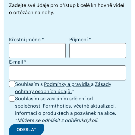
Zadejte své údaje pro přístup k celé knihovně videí
o ortézách na nohy.
Chcete získat přístup k videím?
Křestní jméno
*
Příjmení
*
E-mail
*
Souhlasím s
Podmínky a pravidla
a
Zásady
ochrany osobních údajů.
*
Souhlasím se zasíláním sdělení od
společnosti Formthotics, včetně aktualizací,
informací o produktech a pozvánek na akce.
*
Můžete se odhlásit z odběru
kdykoli.
ODESLAT