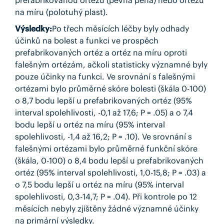
prefabrikovanou ortézu (pevná pěna) nebo ortézu
na míru (polotuhý plast).
Výsledky:
Po třech měsících léčby byly odhady
účinků na bolest a funkci ve prospěch
prefabrikovaných ortéz a ortéz na míru oproti
falešným ortézám, ačkoli statisticky významné byly
pouze účinky na funkci. Ve srovnání s falešnými
ortézami bylo průměrné skóre bolesti (škála 0-100)
o 8,7 bodu lepší u prefabrikovaných ortéz (95%
interval spolehlivosti, -0,1 až 17,6; P = .05) a o 7,4
bodu lepší u ortéz na míru (95% interval
spolehlivosti, -1,4 až 16,2; P = .10). Ve srovnání s
falešnými ortézami bylo průměrné funkční skóre
(škála, 0-100) o 8,4 bodu lepší u prefabrikovaných
ortéz (95% interval spolehlivosti, 1,0-15,8; P = .03) a
o 7,5 bodu lepší u ortéz na míru (95% interval
spolehlivosti, 0,3-14,7; P = .04). Při kontrole po 12
měsících nebyly zjištěny žádné významné účinky
na primární výsledky.