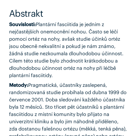
Abstrakt
Souvislosti:
Plantární fasciitida je jedním z
nejčastějších onemocnění nohou. Často se léčí
pomocí ortéz na nohy, avšak studie účinků ortéz
jsou obecně nekvalitní a pokud je nám známo,
žádná studie nezkoumala dlouhodobou účinnost.
Cílem této studie bylo zhodnotit krátkodobou a
dlouhodobou účinnost ortéz na nohy při léčbě
plantární fasciitidy.
Metody:
Pragmatická, účastníky zaslepená,
randomizovaná studie probíhala od dubna 1999 do
července 2001. Doba sledování každého účastníka
byla 12 měsíců. Sto třicet pět účastníků s plantární
fasciitidou z místní komunity bylo přijato na
univerzitní kliniku a bylo jim náhodně přiděleno,
zda dostanou falešnou ortézu (měkká, tenká pěna),