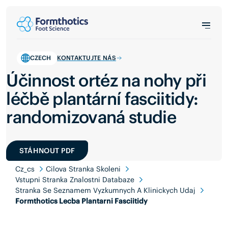
CZECH
KONTAKTUJTE NÁS
Účinnost ortéz na nohy při
léčbě plantární fasciitidy:
randomizovaná studie
STÁHNOUT PDF
Cz_cs
Cilova Stranka Skoleni
Vstupni Stranka Znalostni Databaze
Stranka Se Seznamem Vyzkumnych A Klinickych Udaj
Formthotics Lecba Plantarni Fasciitidy