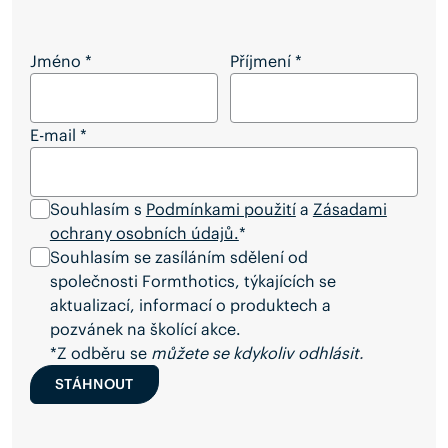
Katalog medicínských stélek_pdf
Jméno
*
Příjmení
*
E-mail
*
Souhlasím s
Podmínkami použití
a
Zásadami
ochrany osobních údajů.
*
Souhlasím se zasíláním sdělení od
společnosti Formthotics, týkajících se
aktualizací, informací o produktech a
pozvánek na školící akce.
*Z odběru se
můžete se kdykoliv odhlásit
.
STÁHNOUT