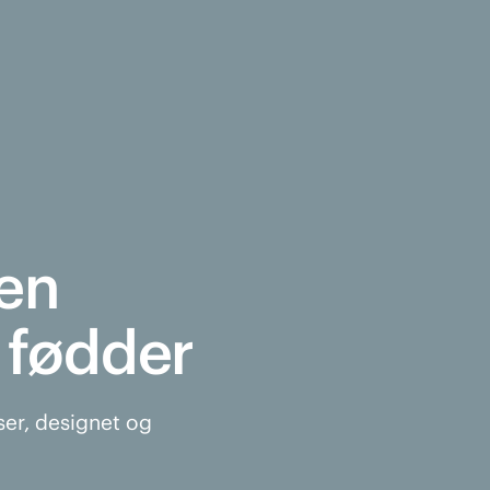
en
e fødder
er, designet og