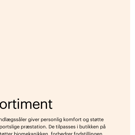
sortiment
ndlægssåler giver personlig komfort og støtte
sportslige præstation. De tilpasses i butikken på
støtter biomekanikken, forbedrer fodstillingen