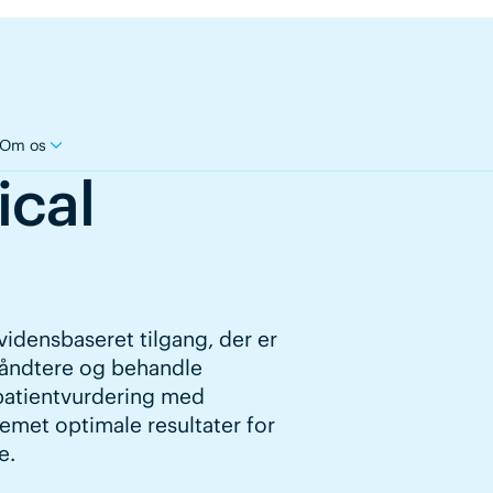
Om os
ical
idensbaseret tilgang, der er
 håndtere og behandle
 patientvurdering med
temet optimale resultater for
e.