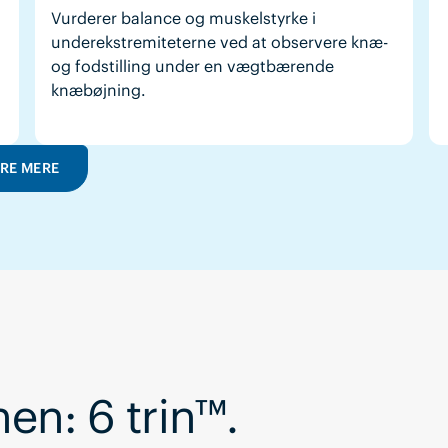
Vurderer balance og muskelstyrke i
underekstremiteterne ved at observere knæ-
og fodstilling under en vægtbærende
knæbøjning.
ÆRE MERE
en: 6 trin™.