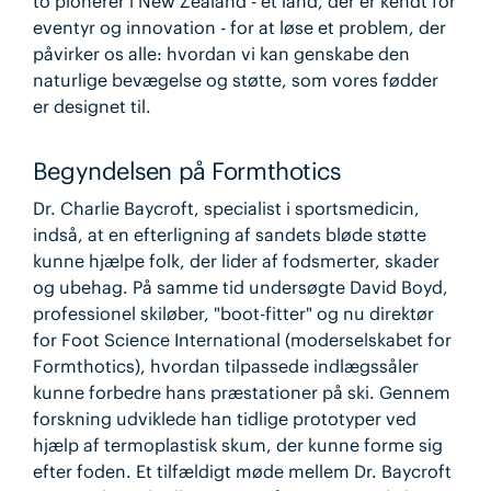
to pionerer i New Zealand - et land, der er kendt for
eventyr og innovation - for at løse et problem, der
påvirker os alle: hvordan vi kan genskabe den
naturlige bevægelse og støtte, som vores fødder
er designet til.
Begyndelsen på Formthotics
Dr. Charlie Baycroft, specialist i sportsmedicin,
indså, at en efterligning af sandets bløde støtte
kunne hjælpe folk, der lider af fodsmerter, skader
og ubehag. På samme tid undersøgte David Boyd,
professionel skiløber, "boot-fitter" og nu direktør
for Foot Science International (moderselskabet for
Formthotics), hvordan tilpassede indlægssåler
kunne forbedre hans præstationer på ski. Gennem
forskning udviklede han tidlige prototyper ved
hjælp af termoplastisk skum, der kunne forme sig
efter foden. Et tilfældigt møde mellem Dr. Baycroft