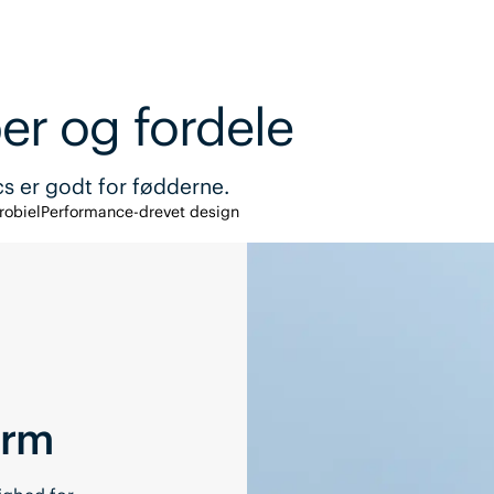
er og fordele
cs er godt for fødderne.
robiel
Performance-drevet design
orm