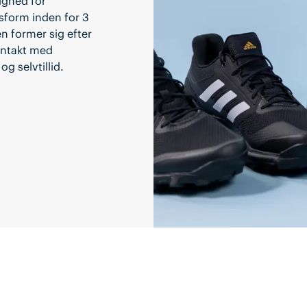
ighed for
asform inden for 3
en former sig efter
ontakt med
g selvtillid.