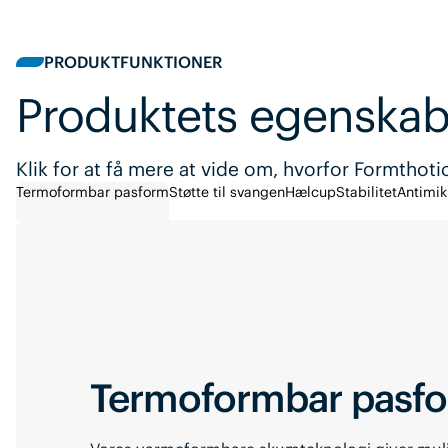
PRODUKTFUNKTIONER
Produktets egenskab
Klik for at få mere at vide om, hvorfor Formthoti
Termoformbar pasform
Støtte til svangen
Hælcup
Stabilitet
Antimik
Termoformbar pasf