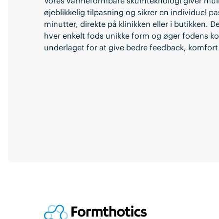
Vores varmeformbare skumteknologi giver mul
øjeblikkelig tilpasning og sikrer en individuel p
minutter, direkte på klinikken eller i butikken. D
hver enkelt fods unikke form og øger fodens k
underlaget for at give bedre feedback, komfort o