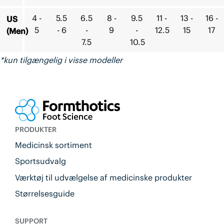
4 -
5.5
6.5
8 -
9.5
11 -
13 -
16 -
US
5
- 6
-
9
-
12.5
15
17
(Men)
7.5
10.5
*kun tilgængelig i visse modeller
PRODUKTER
Medicinsk sortiment
Sportsudvalg
Værktøj til udvælgelse af medicinske produkter
Størrelsesguide
SUPPORT