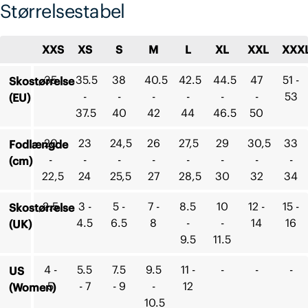
Størrelsestabel
XXS
XS
S
M
L
XL
XXL
XXX
35
35.5
38
40.5
42.5
44.5
47
51 -
Skostørrelse
-
-
-
-
-
-
53
(EU)
37.5
40
42
44
46.5
50
20
23
24,5
26
27,5
29
30,5
33
Fodlængde
-
-
-
-
-
-
-
-
(cm)
22,5
24
25,5
27
28,5
30
32
34
2.5
3 -
5 -
7 -
8.5
10
12 -
15 -
Skostørrelse
4.5
6.5
8
-
-
14
16
(UK)
9.5
11.5
4 -
5.5
7.5
9.5
11 -
-
-
-
US
5
- 7
- 9
-
12
(Women)
10.5