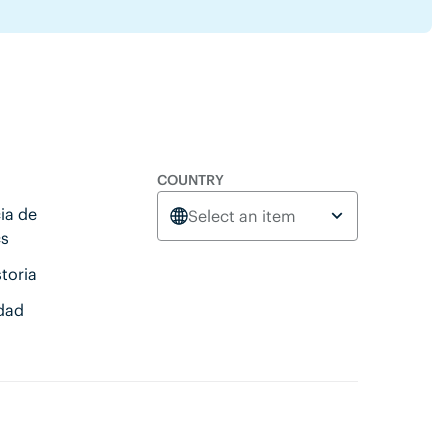
COUNTRY
ia de
Select an item
cs
toria
idad