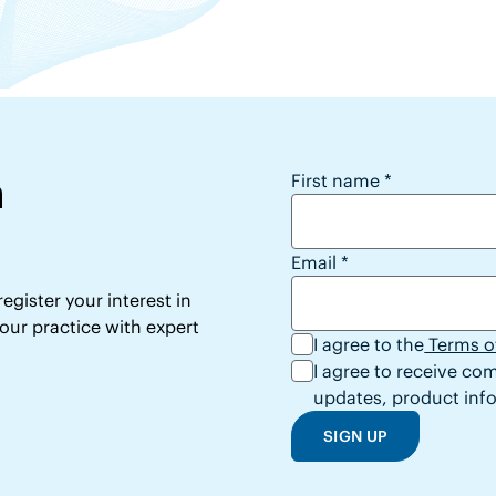
h
Stay Connected wit
First name
*
Email
*
egister your interest in
ur practice with expert
I agree to the
Terms o
I agree to receive c
updates, product info
SIGN UP