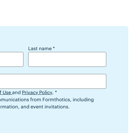
h Formthotics
Last name
*
f Use
and
Privacy Policy
. *
ommunications from Formthotics, including
rmation, and event invitations.