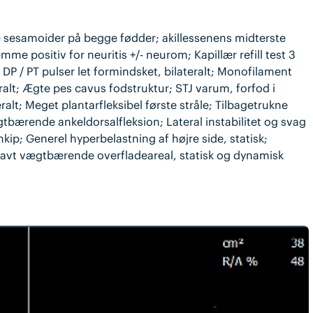
e sesamoider på begge fødder; akillessenens midterste
lemme positiv for neuritis +/- neurom; Kapillær refill test 3
DP / PT pulser let formindsket, bilateralt; Monofilament
eralt; Ægte pes cavus fodstruktur; STJ varum, forfod i
alt; Meget plantarfleksibel første stråle; Tilbagetrukne
bærende ankeldorsalfleksion; Lateral instabilitet og svag
kip; Generel hyperbelastning af højre side, statisk;
 Lavt vægtbærende overfladeareal, statisk og dynamisk