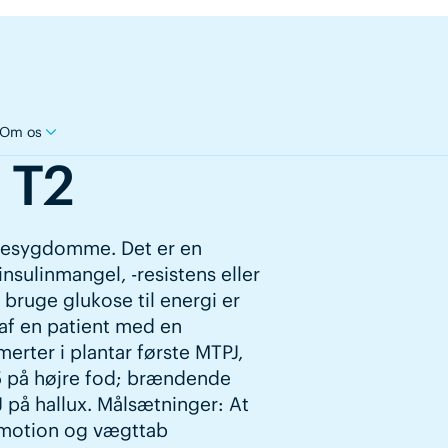
Om os
 T2
iftesygdomme. Det er en
sulinmangel, -resistens eller
 bruge glukose til energi er
 af en patient med en
rter i plantar første MTPJ,
3-5 på højre fod; brændende
PJ på hallux. Målsætninger: At
 motion og vægttab