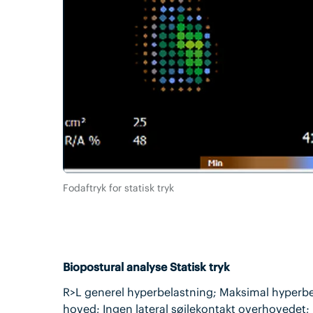
Fodaftryk for statisk tryk
Biopostural analyse Statisk tryk
R>L generel hyperbelastning; Maksimal hyperbel
hoved; Ingen lateral søjlekontakt overhovedet; 