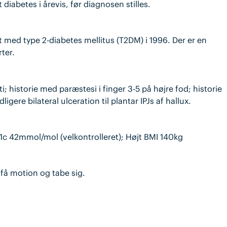
 diabetes i årevis, før diagnosen stilles.
t med type 2-diabetes mellitus (T2DM) i 1996. Der er en
ter.
ti; historie med paræstesi i finger 3-5 på højre fod; historie
gere bilateral ulceration til plantar IPJs af hallux.
A1c 42mmol/mol (velkontrolleret); Højt BMI 140kg
t få motion og tabe sig.