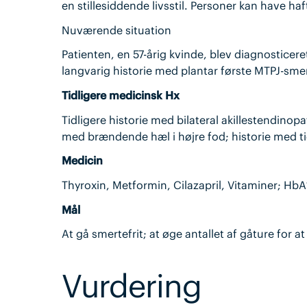
en stillesiddende livsstil. Personer kan have haft
Nuværende situation
Patienten, en 57-årig kvinde, blev diagnosticere
langvarig historie med plantar første MTPJ-smer
Tidligere medicinsk Hx
Tidligere historie med bilateral akillestendinopa
med brændende hæl i højre fod; historie med tidli
Medicin
Thyroxin, Metformin, Cilazapril, Vitaminer; Hb
Mål
At gå smertefrit; at øge antallet af gåture for a
Vurdering