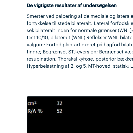
De vigtigste resultater af undersøgelsen
Smerter ved palpering af de mediale og lateral
fortykkelse til stede bilateralt. Lateral forfodsk
sek bilateralt inden for normale grænser (WNL); 
test 10/10, bilateralt (WNL) Reflekser WNL bilat
valgum; Forfod plantarflexeret på bagfod bilater
fingre; Begrænset STJ-eversion; Begrænset vægt
resupination; Thorakal kyfose, posterior bækken
Hyperbelastning af 2. og 5. MT-hoved, statisk;