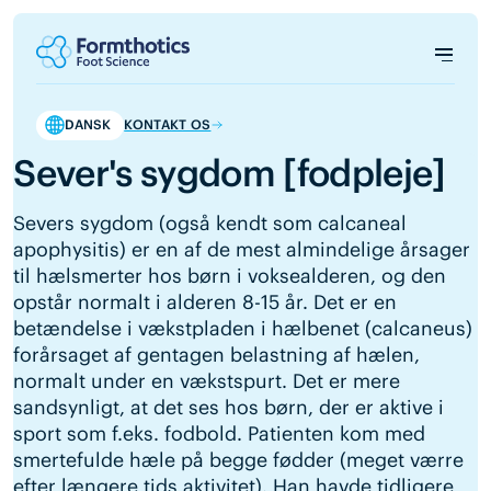
DANSK
KONTAKT OS
Sever's sygdom [fodpleje]
Severs sygdom (også kendt som calcaneal
apophysitis) er en af de mest almindelige årsager
til hælsmerter hos børn i voksealderen, og den
opstår normalt i alderen 8-15 år. Det er en
betændelse i vækstpladen i hælbenet (calcaneus)
forårsaget af gentagen belastning af hælen,
normalt under en vækstspurt. Det er mere
sandsynligt, at det ses hos børn, der er aktive i
sport som f.eks. fodbold. Patienten kom med
smertefulde hæle på begge fødder (meget værre
efter længere tids aktivitet). Han havde tidligere