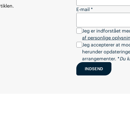
tiklen.
E-mail
*
Jeg er indforstået m
af personlige oplysni
Jeg accepterer at mo
herunder opdateringer
arrangementer. *
Du k
INDSEND