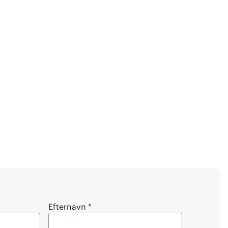
e artiklen?
Efternavn
*