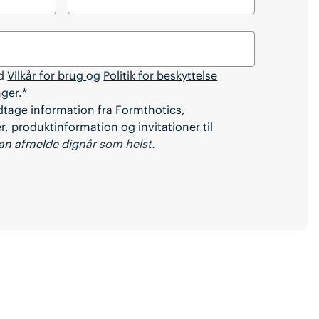
ed
Vilkår for brug
og
Politik for beskyttelse
nger.
*
dtage information fra Formthotics,
, produktinformation og invitationer til
an afmelde dig
når som helst.