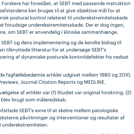
orskere har foreslået, at SEBT med passende instruktion
afstandene kan bruges til at give objektive mål for at
isk postural kontrol relateret til underekstremitetsskade
 at forudsige underekstremitetsskade. Der er dog ingen,
gøre, om SEBT er anvendelig i kliniske sammenhænge.
 SEBT og dens implementering og de kendte bidrag til
tilknyttede litteratur for at undersøge SEBT's
ficering af dynamiske posturale kontroldefekter fra nedsat
inde fagfællebedømte artikler udgivet mellem 1980 og 2010,
reviews, Journal Citation Reports og MEDLINE.
ælgelse af artikler var (1) Studiet var original forskning. (2)
T blev brugt som måleredskab.
mfattede SEBT's evne til at skelne mellem patologiske
eksterne påvirkninger og interventioner og resultater af
 i underekstremiteten.