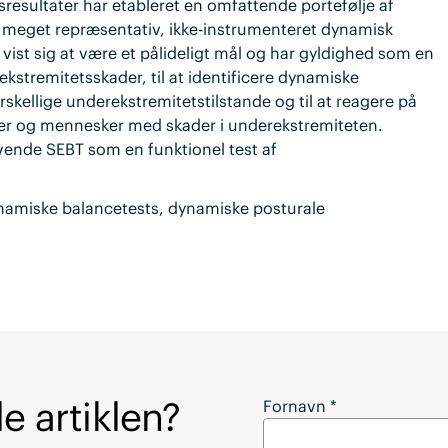
resultater har etableret en omfattende portefølje af
n meget repræsentativ, ikke-instrumenteret dynamisk
 vist sig at være et pålideligt mål og har gyldighed som en
rekstremitetsskader, til at identificere dynamiske
kellige underekstremitetstilstande og til at reagere på
 og mennesker med skader i underekstremiteten.
nvende SEBT som en funktionel test af
dynamiske balancetests, dynamiske posturale
e artiklen?
Vil du downloade hel
Fornavn
*