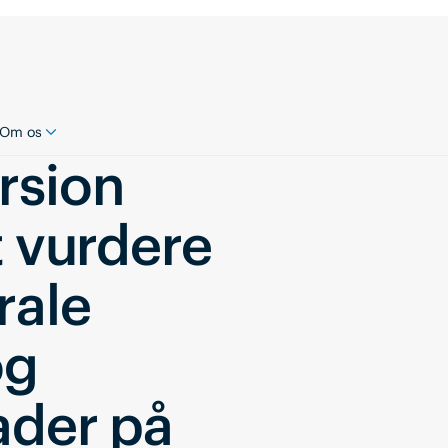
Om os
rsion
t vurdere
rale
og
ader på