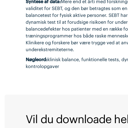
Syntese af data:
Mere end et årti med forsknings
validitet for SEBT, og den bør betragtes som e
balancetest for fysisk aktive personer. SEBT har
dynamisk test til at forudsige risikoen for unde
balancedefekter hos patienter med en række fors
træningsprogrammer hos både raske mennesker
Klinikere og forskere bør være trygge ved at a
underekstremiteterne.
Nøgleord:
klinisk balance, funktionelle tests, 
kontrolopgaver
Vil du downloade hel