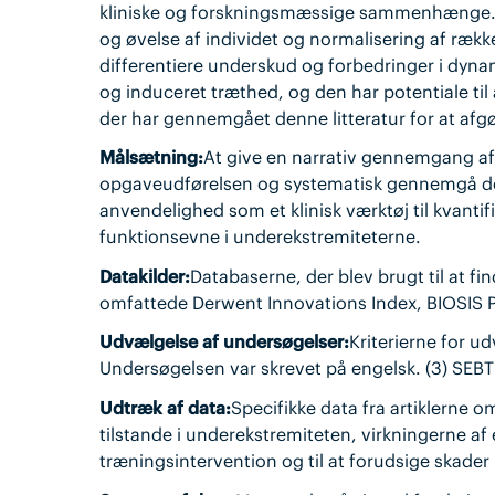
kliniske og forskningsmæssige sammenhænge. F
og øvelse af individet og normalisering af række
differentiere underskud og forbedringer i dynam
og induceret træthed, og den har potentiale til
der har gennemgået denne litteratur for at af
Målsætning:
At give en narrativ gennemgang af
opgaveudførelsen og systematisk gennemgå den 
anvendelighed som et klinisk værktøj til kvanti
funktionsevne i underekstremiteterne.
Datakilder:
Databaserne, der blev brugt til at f
omfattede Derwent Innovations Index, BIOSIS P
Udvælgelse af undersøgelser:
Kriterierne for udv
Undersøgelsen var skrevet på engelsk. (3) SEB
Udtræk af data:
Specifikke data fra artiklerne o
tilstande i underekstremiteten, virkningerne af 
træningsintervention og til at forudsige skader