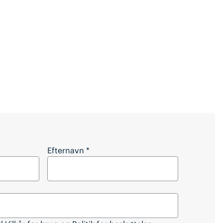
e artiklen?
Efternavn
*