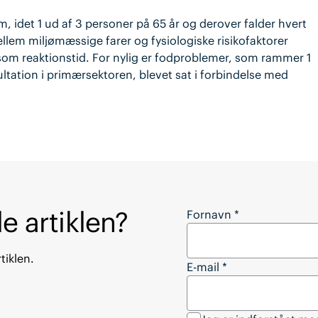
, idet 1 ud af 3 personer på 65 år og derover falder hvert
mellem miljømæssige farer og fysiologiske risikofaktorer
om reaktionstid. For nylig er fodproblemer, som rammer 1
ultation i primærsektoren, blevet sat i forbindelse med
e artiklen?
Vil du downloade hel
Fornavn
*
tiklen.
E-mail
*