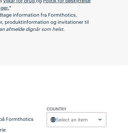
ed
Vilkår for brug
og
Politik for beskyttelse
nger.
*
dtage information fra Formthotics,
, produktinformation og invitationer til
an afmelde dig
når som helst.
COUNTRY
 på Formthotics
Select an item
rie