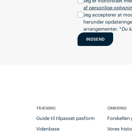
Jeg er indforstået m
af personlige oplysni
Jeg accepterer at mo
herunder opdateringer
arrangementer. *
Du k
INDSEND
TRÆNING
OMKRING
u
Guide til tilpasset pasform
Forskellen
Videnbase
Vores histo