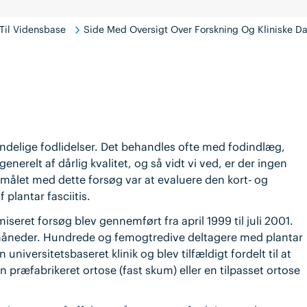
Til Vidensbase
Side Med Oversigt Over Forskning Og Kliniske Da
mindelige fodlidelser. Det behandles ofte med fodindlæg,
nerelt af dårlig kvalitet, og så vidt vi ved, er der ingen
rmålet med dette forsøg var at evaluere den kort- og
 plantar fasciitis.
seret forsøg blev gennemført fra april 1999 til juli 2001.
 måneder. Hundrede og femogtredive deltagere med plantar
n universitetsbaseret klinik og blev tilfældigt fordelt til at
præfabrikeret ortose (fast skum) eller en tilpasset ortose