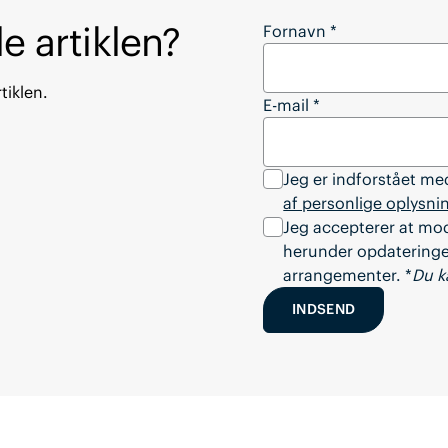
e artiklen?
Vil du downloade hel
Fornavn
*
tiklen.
E-mail
*
Jeg er indforstået m
af personlige oplysni
Jeg accepterer at mo
herunder opdateringer
arrangementer. *
Du k
INDSEND