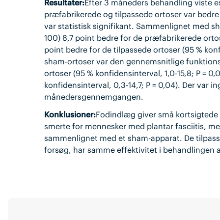
Resultater:
Efter 3 måneders behandling viste es
præfabrikerede og tilpassede ortoser var bedr
var statistisk signifikant. Sammenlignet med s
100) 8,7 point bedre for de præfabrikerede ortoser
point bedre for de tilpassede ortoser (95 % konf
sham-ortoser var den gennemsnitlige funktionss
ortoser (95 % konfidensinterval, 1,0-15,8; P = 0,
konfidensinterval, 0,3-14,7; P = 0,04). Der var i
månedersgennemgangen.
Konklusioner:
Fodindlæg giver små kortsigtede f
smerte for mennesker med plantar fasciitis, me
sammenlignet med et sham-apparat. De tilpasse
forsøg, har samme effektivitet i behandlingen af