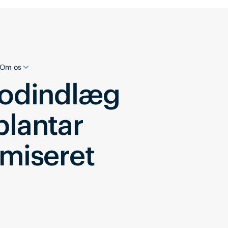
Om os
 fodindlæg
plantar
omiseret