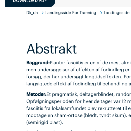
DOWNLOAD PDF
Dk_da
Landingsside For Traening
Landingsside 
Abstrakt
Baggrund:
Plantar fasciitis er en af de mest al
men undersøgelser af effekten af fodindlæg er ge
forsøg, der har undersøgt langtidseffekten. Fo
langsigtede effekt af fodindlæg til behandling af
Metoder:
Et pragmatisk, deltagerblindet, randomi
Opfølgningsperioden for hver deltager var 12
fasciitis fra lokalsamfundet blev rekrutteret til e
modtage en sham-ortose (blødt, tyndt skum), en 
(semirigid plast).