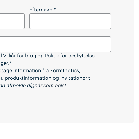
e artiklen?
Efternavn
*
ed
Vilkår for brug
og
Politik for beskyttelse
nger.
*
dtage information fra Formthotics,
, produktinformation og invitationer til
an afmelde dig
når som helst.