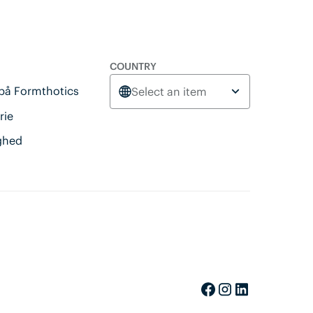
COUNTRY
 på Formthotics
Select an item
rie
ghed
Facebook
Instagram
LinkedIn