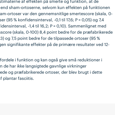
timaterne af effekten på smerte og funktion, at de
e end sham-ortoserne, selvom kun effekten på funktionen
ham-ortoser var den gennemsnitlige smertescore (skala, 0-
 (95 % konfidensinterval, -0,1 til 17,6; P = 0,05) og 7,4
idensinterval, -1,4 til 16,2; P = 0,10). Sammenlignet med
core (skala, 0-100) 8,4 point bedre for de præfabrikerede
03) og 7,5 point bedre for de tilpassede ortoser (95 %
ngen signifikante effekter på de primære resultater ved 12-
ordele i funktion og kan også give små reduktioner i
n de har ikke langsigtede gavnlige virkninger
de og præfabrikerede ortoser, der blev brugt i dette
 plantar fasciitis.