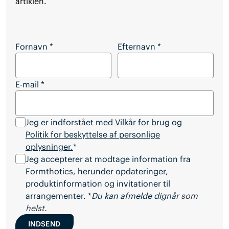
artiklen.
Vil du downloade hele artiklen?
Fornavn
*
Efternavn
*
E-mail
*
Jeg er indforstået med
Vilkår for brug
og
Politik for beskyttelse af personlige
oplysninger.
*
Jeg accepterer at modtage information fra
Formthotics, herunder opdateringer,
produktinformation og invitationer til
arrangementer. *
Du kan afmelde dig
når som
helst.
INDSEND