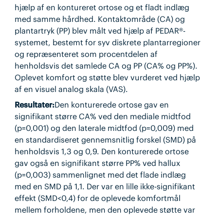
hjælp af en kontureret ortose og et fladt indlæg
med samme hårdhed. Kontaktområde (CA) og
plantartryk (PP) blev målt ved hjælp af PEDAR®-
systemet, bestemt for syv diskrete plantarregioner
og repræsenteret som procentdelen af
henholdsvis det samlede CA og PP (CA% og PP%).
Oplevet komfort og støtte blev vurderet ved hjælp
af en visuel analog skala (VAS).
Resultater:
Den konturerede ortose gav en
signifikant større CA% ved den mediale midtfod
(p=0,001) og den laterale midtfod (p=0,009) med
en standardiseret gennemsnitlig forskel (SMD) på
henholdsvis 1,3 og 0,9. Den konturerede ortose
gav også en signifikant større PP% ved hallux
(p=0,003) sammenlignet med det flade indlæg
med en SMD på 1,1. Der var en lille ikke-signifikant
effekt (SMD<0,4) for de oplevede komfortmål
mellem forholdene, men den oplevede støtte var